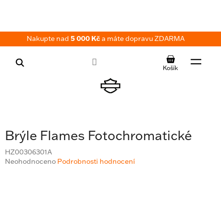
Přejít
na
obsah
Nakupte nad
5 000 Kč
a máte dopravu ZDARMA
NÁKUPNÍ
KOŠÍK
Brýle Flames Fotochromatické
HZ00306301A
Průměrné
Neohodnoceno
Podrobnosti hodnocení
hodnocení
produktu
je
0,0
z
5