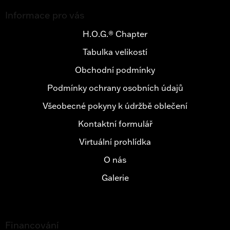
Z
á
Informace pro vás
p
a
H.O.G.® Chapter
t
Tabulka velikostí
í
Obchodní podmínky
Podmínky ochrany osobních údajů
Všeobecné pokyny k údržbě oblečení
Kontaktní formulář
Virtuální prohlídka
O nás
Galerie
Financování