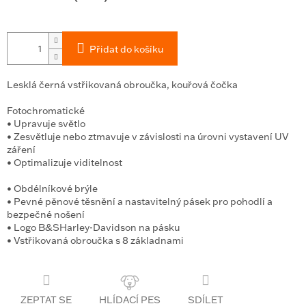
Přidat do košíku
Lesklá černá vstřikovaná obroučka, kouřová čočka
Fotochromatické
• Upravuje světlo
• Zesvětluje nebo ztmavuje v závislosti na úrovni vystavení UV
záření
• Optimalizuje viditelnost
• Obdélníkové brýle
• Pevné pěnové těsnění a nastavitelný pásek pro pohodlí a
bezpečné nošení
• Logo B&SHarley-Davidson na pásku
• Vstřikovaná obroučka s 8 základnami
ZEPTAT SE
SDÍLET