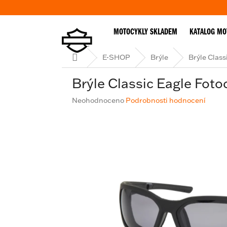
Přejít
na
obsah
MOTOCYKLY SKLADEM
KATALOG MO
Domů
E-SHOP
Brýle
Brýle Class
Brýle Classic Eagle Foto
Průměrné
Neohodnoceno
Podrobnosti hodnocení
hodnocení
produktu
je
0,0
z
5
hvězdiček.