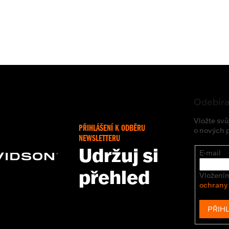
Odebíra
Vložte svů
PŘIHLÁŠENÍ K ODBĚRU
o nových 
NEWSLETTERU
Udržuj si
E-mail
přehled
Vložením
ochrany
PŘIHL