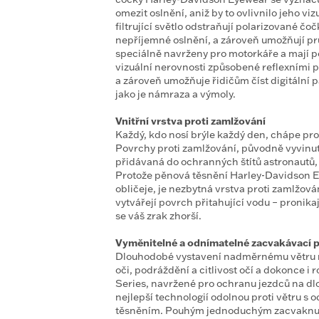
omezit oslnění, aniž by to ovlivnilo jeho v
filtrující světlo odstraňují polarizované čo
nepříjemné oslnění, a zároveň umožňují p
speciálně navrženy pro motorkáře a mají po
vizuální nerovnosti způsobené reflexními p
a zároveň umožňuje řidičům číst digitální 
jako je námraza a výmoly.
Vnitřní vrstva proti zamlžování
Každý, kdo nosí brýle každý den, chápe p
Povrchy proti zamlžování, původně vyvinut
přidávaná do ochranných štítů astronautů, 
Protože pěnová těsnění Harley-Davidson Ey
obličeje, je nezbytná vrstva proti zamlžová
vytvářejí povrch přitahující vodu – pronikají
se váš zrak zhorší.
Vyměnitelné a odnímatelné zacvakávací p
Dlouhodobé vystavení nadměrnému větru m
oči, podráždění a citlivost očí a dokonce 
Series, navržené pro ochranu jezdců na dlo
nejlepší technologií odolnou proti větru
těsněním. Pouhým jednoduchým zacvaknutí