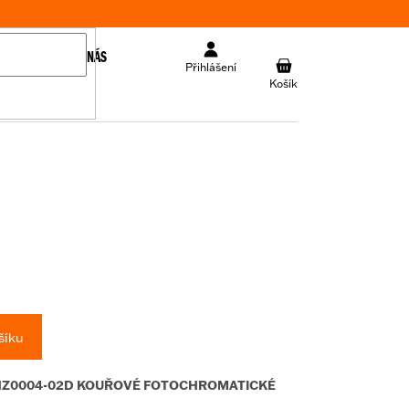
KONTAKT
O NÁS
NÁKUPNÍ
Přihlášení
KOŠÍK
šíku
 HZ0004-02D KOUŘOVÉ FOTOCHROMATICKÉ