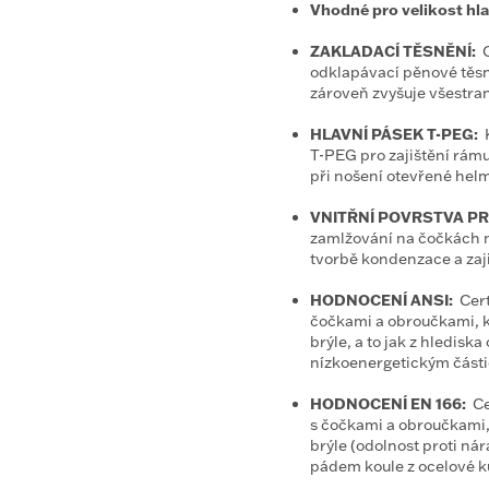
Vhodné pro velikost hl
ZAKLADACÍ TĚSNĚNÍ:
O
odklapávací pěnové těs
zároveň zvyšuje všestran
HLAVNÍ PÁSEK T-PEG:
T-PEG pro zajištění rám
při nošení otevřené helm
VNITŘNÍ POVRSTVA PR
zamlžování na čočkách n
tvorbě kondenzace a zaji
HODNOCENÍ ANSI:
Cer
čočkami a obroučkami, k
brýle, a to jak z hledisk
nízkoenergetickým částic
HODNOCENÍ EN 166:
Ce
s čočkami a obroučkami,
brýle (odolnost proti ná
pádem koule z ocelové ku