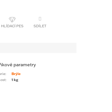
SDÍLET
ňkové parametry
rie
:
Brýle
ost
:
1 kg