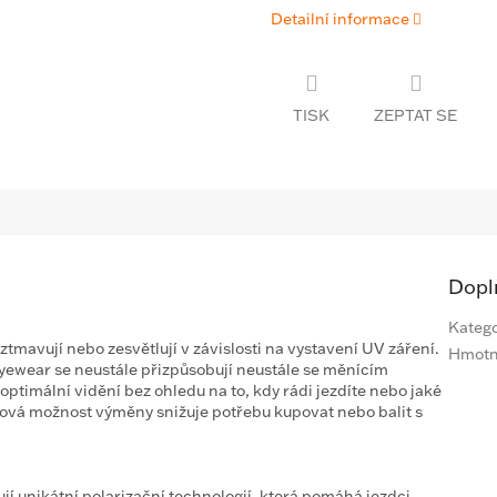
Detailní informace
TISK
ZEPTAT SE
Dopl
Katego
 ztmavují nebo zesvětlují v závislosti na vystavení UV záření.
Hmotn
ewear se neustále přizpůsobují neustále se měnícím
ptimální vidění bez ohledu na to, kdy rádi jezdíte nebo jaké
mová možnost výměny snižuje potřebu kupovat nebo balit s
í unikátní polarizační technologií, která pomáhá jezdci