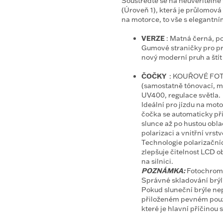
Soustřeďte se na neuvěřitelné 
(Úroveň 1), která je průlomov
na motorce, to vše s elegant
VERZE
: Matná černá, p
Gumové straničky pro pro
nový moderní pruh a štít
ČOČKY
: KOUŘOVÉ FO
(samostatně tónovací, m
UV400, regulace světla.
Ideální pro jízdu na mo
čočka se automaticky př
slunce až po hustou oblač
polarizaci a vnitřní vrst
Technologie polarizačníc
zlepšuje čitelnost LCD 
na silnici.
POZNÁMKA:
Fotochroma
Správné skladování brýlí
Pokud sluneční brýle nep
přiloženém pevném pouz
které je hlavní příčinou 