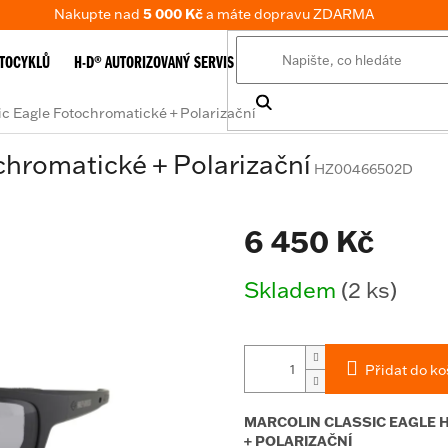
Nakupte nad
5 000 Kč
a máte dopravu ZDARMA
TOCYKLŮ
H-D® AUTORIZOVANÝ SERVIS
E-SHOP
TABULKA VELIKOSTÍ
ic Eagle Fotochromatické + Polarizační
chromatické + Polarizační
HZ00466502D
6 450 Kč
Měrná
Skladem
(2 ks)
cena:
Přidat do ko
MARCOLIN CLASSIC EAGLE
+ POLARIZAČNÍ