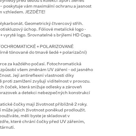
výhledy před sebou s kolekcí Sport Series
á – poskytuje vám maximální ochranu a jasnost
ním vzhledem. JEZDĚTE!
olykarbonát. Geometrický čtvercový střih.
tiskluzový úchop. Fóliové metalické logo -
 + vyryté logo. Srovnatelné s brýlemi HD Cogs.
TOCHROMATICKÉ + POLARIZOVANÉ
írně tónované do tmavě šedé + polarizační)
torce za každého počasí. Fotochromatická
izpůsobí všem změnám UV záření - od jasného
nost. Její antireflexní vlastnosti díky
vě proti zamlžení zvyšují viditelnost v provozu.
h čoček, která snižuje odlesky a zároveň
obrazovek a detekci nebezpečných konstrukcí
tické čočky mají životnost přibližně 2 roky.
 může jejich životnost poněkud prodloužit.
oužíváte, měli byste je skladovat v
dře, které chrání čočky před UV zářením,
stárnutí.