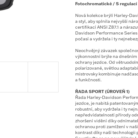
Fotochromatické / S regulací 
Nová kolekce brýlí Harley-Da
a styl, aby splnila nejvyšší n
certifikací ANSI Z87.1 a náraz
Davidson Performance Series 
počasí a vydržela i ty nejnebe
Neochvějný závazek společnost
výkonnostní brýle na dnešním 
ochrany jezdce. Od větruodoln
polarizované, světlou adaptabi
mistrovsky kombinuje nadčasový
a funkčnosti.
ŘADA SPORT (ÚROVEŇ 1)
Řada Harley-Davidson Perform
jezdce, je nabitá patentovaný
robustní, aby vydržela i ty ne
nepředvídatelností přírody odra
zhoršení vidění díky odnímat
ochranou proti zamlžení v naš
kontrast díky naší technologii