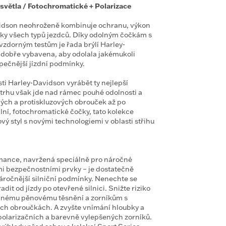
světla / Fotochromatické + Polarizace
vidson neohroženě kombinuje ochranu, výkon
ároky všech typů jezdců. Díky odolným čočkám s
uvzdorným testům je řada brýlí Harley-
dobře vybavena, aby odolala jakémukoli
zpečnější jízdní podmínky.
i Harley-Davidson vyrábět ty nejlepší
trhu však jde nad rámec pouhé odolnosti a
ých a protiskluzových obrouček až po
lní, fotochromatické čočky, tato kolekce
 styl s novými technologiemi v oblasti střihu
ance, navržená speciálně pro náročné
mi bezpečnostními prvky – je dostatečně
jnáročnější silniční podmínky. Nenechte se
dit od jízdy po otevřené silnici. Snižte riziko
elnému pěnovému těsnění a zorníkům s
ich obroučkách. A zvyšte vnímání hloubky a
 polarizačních a barevně vylepšených zorníků.