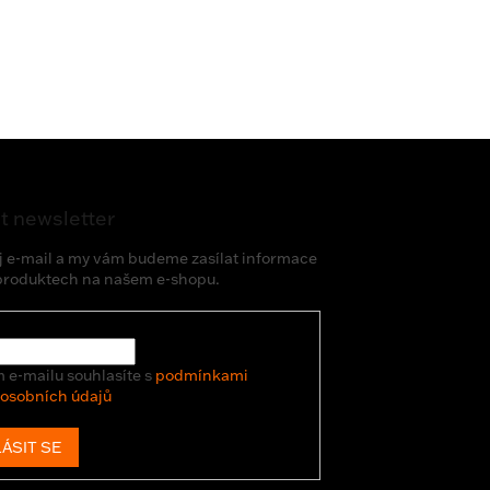
t newsletter
j e-mail a my vám budeme zasílat informace
produktech na našem e-shopu.
 e-mailu souhlasíte s
podmínkami
 osobních údajů
ÁSIT SE