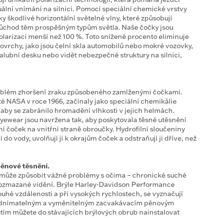
izuální vnímání na silnici. Pomocí speciální chemické vrstvy
čky škodlivé horizontální světelné vlny, které způsobují
růchod těm prospěšným typům světla. Naše čočky jsou
larizaci menší než 100 %. Toto snížené procento eliminuje
ovrchy, jako jsou čelní skla automobilů nebo mokré vozovky,
palubní desku nebo vidět nebezpečné struktury na silnici,
roblém zhoršení zraku způsobeného zamlženými čočkami.
é NASA v roce 1966, začínaly jako speciální chemikálie
aby se zabránilo hromadění vlhkosti v jejich helmách.
ewear jsou navržena tak, aby poskytovala těsné utěsnění
ní čoček na vnitřní straně obroučky. Hydrofilní sloučeniny
 do vody, uvolňují ji k okrajům čoček a odstraňují ji dříve, než
ěnové těsnění.
ůže způsobit vážné problémy s očima – chronické suché
i rozmazané vidění. Brýle Harley-Davidson Performance
uhé vzdálenosti a při vysokých rychlostech, se vyznačují
 s odnímatelným a vyměnitelným zacvakávacím pěnovým
m můžete do stávajících brýlových obrub nainstalovat