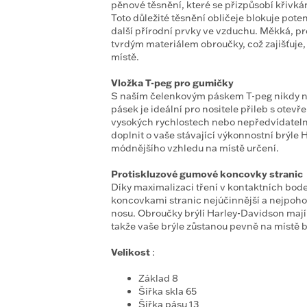
pěnové těsnění, které se přizpůsobí křivká
Toto důležité těsnění obličeje blokuje pote
další přírodní prvky ve vzduchu. Měkká, pr
tvrdým materiálem obroučky, což zajišťuje
místě.
Vložka T-peg pro gumičky
S naším čelenkovým páskem T-peg nikdy ner
pásek je ideální pro nositele přileb s otev
vysokých rychlostech nebo nepředvídateln
doplnit o vaše stávající výkonnostní brýle
módnějšího vzhledu na místě určení.
Protiskluzové gumové koncovky stranic
Díky maximalizaci tření v kontaktních bod
koncovkami stranic nejúčinnější a nejpohod
nosu. Obroučky brýlí Harley-Davidson mají m
takže vaše brýle zůstanou pevně na místě 
Velikost
:
Základ 8
Šířka skla 65
Šířka pásu 13