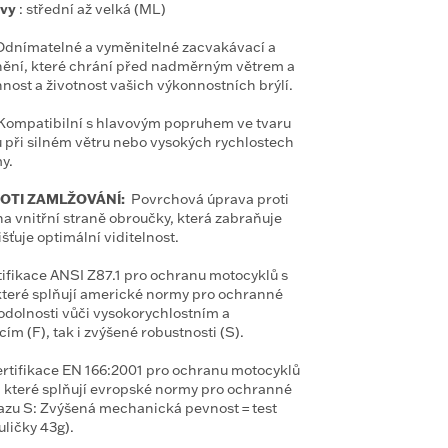
avy
: střední až velká (ML)
dnímatelné a vyměnitelné zacvakávací a
nění, které chrání před nadměrným větrem a
nost a životnost vašich výkonnostních brýlí.
Kompatibilní s hlavovým popruhem ve tvaru
u při silném větru nebo vysokých rychlostech
y.
OTI ZAMLŽOVÁNÍ:
Povrchová úprava proti
a vnitřní straně obroučky, která zabraňuje
šťuje optimální viditelnost.
tifikace ANSI Z87.1 pro ochranu motocyklů s
teré splňují americké normy pro ochranné
a odolnosti vůči vysokorychlostním a
ím (F), tak i zvýšené robustnosti (S).
rtifikace EN 166:2001 pro ochranu motocyklů
 které splňují evropské normy pro ochranné
razu S: Zvýšená mechanická pevnost = test
ličky 43g).