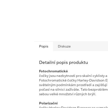
Popis
Diskuze
Detailní popis produktu
Fotochromatické
čočky jsou nezbytností pro skalní cyklisty a
Fotochromatické čočky Harley-Davidson Ey
světelným podmínkám prostředí a zajišťují o
počasí na silnici zažíváte. Tato bezproblé
sebou velké množství různých brýlí.
Polarizační
čočky Harley-Davidson Eyewear se vyznačuj