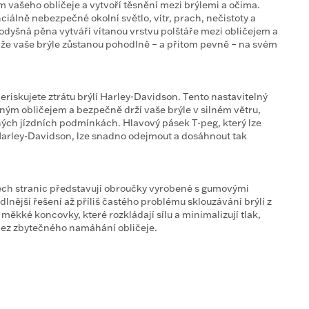
m vašeho obličeje a vytvoří těsnění mezi brýlemi a očima.
nciálně nebezpečné okolní světlo, vítr, prach, nečistoty a
odyšná pěna vytváří vítanou vrstvu polštáře mezi obličejem a
, že vaše brýle zůstanou pohodlně – a přitom pevně – na svém
iskujete ztrátu brýlí Harley-Davidson. Tento nastavitelný
řeným obličejem a bezpečně drží vaše brýle v silném větru,
ých jízdních podmínkách. Hlavový pásek T-peg, který lze
 Harley-Davidson, lze snadno odejmout a dosáhnout tak
ech stranic představují obroučky vyrobené s gumovými
lnější řešení až příliš častého problému sklouzávání brýlí z
ěkké koncovky, které rozkládají sílu a minimalizují tlak,
bez zbytečného namáhání obličeje.